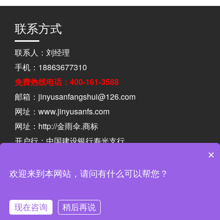
联系方式
联系人：刘经理
手机：18863677310
免费热线电话：400-161-3588
邮箱：jinyusanfangshui@126.com
网址：
www.jinyusanfs.com
网址：http://金雨伞.商标
开户行：中国建设银行寿光支行
×
户 名：金雨伞防水材料有限公司
帐 号：37050167790800002935
欢迎来到本网站，请问有什么可以帮您？
鲁ICP备17025781号-1
现在咨询
稍后再说
首页
产品
电话