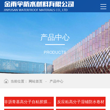
产
品
中
心
PRODUCTS
当前位置：
网站首页
-
产品中心
非沥青基高分子自粘胶膜防水卷材
反应粘高分子湿铺防水卷材